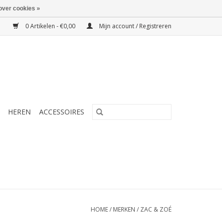
over cookies »
0 Artikelen - €0,00
Mijn account / Registreren
HEREN
ACCESSOIRES
HOME
/
MERKEN
/
ZAC & ZOÉ