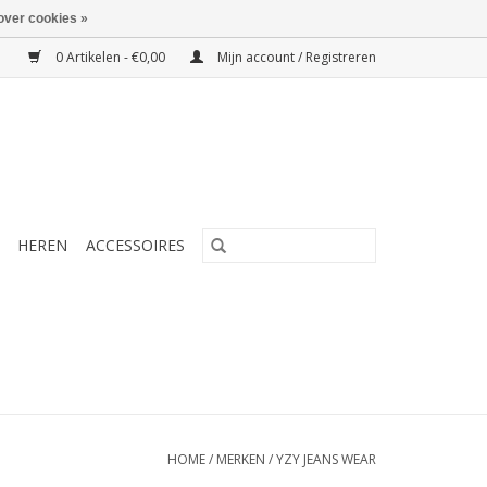
over cookies »
0 Artikelen - €0,00
Mijn account / Registreren
HEREN
ACCESSOIRES
HOME
/
MERKEN
/
YZY JEANS WEAR