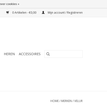
over cookies »
0 Artikelen - €0,00
Mijn account / Registreren
HEREN
ACCESSOIRES
HOME
/
MERKEN
/
VELUR