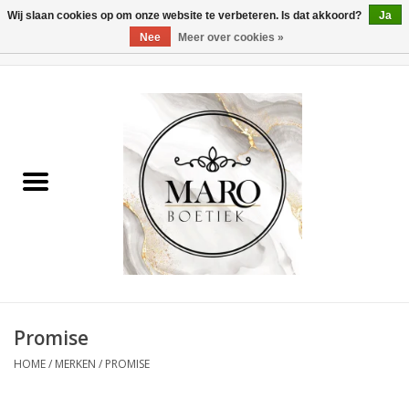
Wij slaan cookies op om onze website te verbeteren. Is dat akkoord?
Ja
Nee
Meer over cookies »
0 Artikelen - €0,00
Home
Dames
Heren
Accessoires
Promise
HOME
/
MERKEN
/
PROMISE