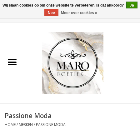
Wij slaan cookies op om onze website te verbeteren. Is dat akkoord?
Ja
Nee
Meer over cookies »
0 Artikelen - €0,00
Home
Dames
Heren
Accessoires
Passione Moda
HOME
/
MERKEN
/
PASSIONE MODA