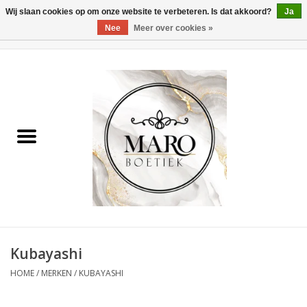
Wij slaan cookies op om onze website te verbeteren. Is dat akkoord?
Ja
Nee
Meer over cookies »
0 Artikelen - €0,00
Home
Dames
Heren
Accessoires
Kubayashi
HOME
/
MERKEN
/
KUBAYASHI