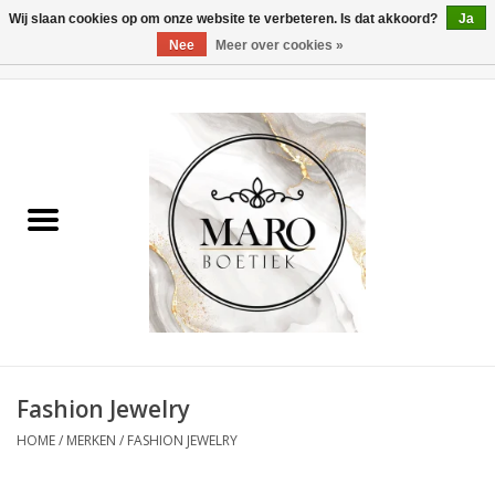
Wij slaan cookies op om onze website te verbeteren. Is dat akkoord?
Ja
Nee
Meer over cookies »
0 Artikelen - €0,00
Home
Dames
Heren
Accessoires
Fashion Jewelry
HOME
/
MERKEN
/
FASHION JEWELRY