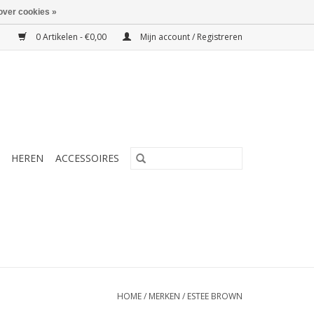
over cookies »
0 Artikelen - €0,00
Mijn account / Registreren
HEREN
ACCESSOIRES
HOME
/
MERKEN
/
ESTEE BROWN