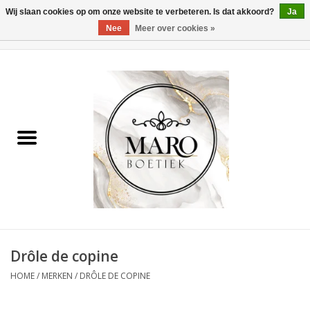
Wij slaan cookies op om onze website te verbeteren. Is dat akkoord?
Ja
Nee
Meer over cookies »
0 Artikelen - €0,00
Home
Dames
Heren
Accessoires
Drôle de copine
HOME
/
MERKEN
/
DRÔLE DE COPINE