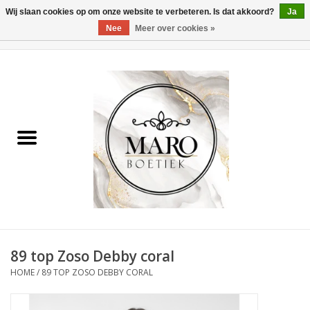
Wij slaan cookies op om onze website te verbeteren. Is dat akkoord?
Ja
Nee
Meer over cookies »
0 Artikelen - €0,00
Home
Dames
Heren
Accessoires
89 top Zoso Debby coral
HOME
/
89 TOP ZOSO DEBBY CORAL