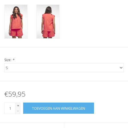
Size:
*
€59,95
+
TOEVOEGEN AAN WINKELWAGEN
-