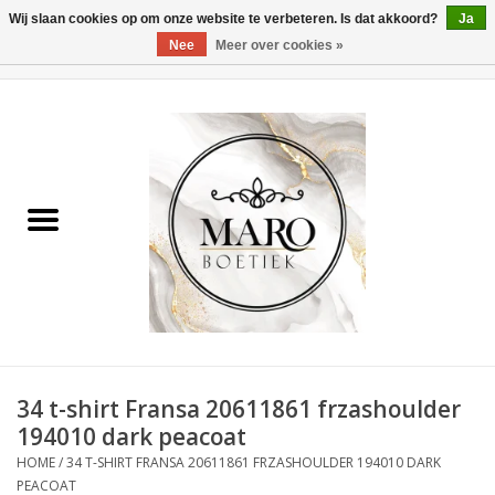
Wij slaan cookies op om onze website te verbeteren. Is dat akkoord?
Ja
Nee
Meer over cookies »
0 Artikelen - €0,00
Home
Dames
Heren
Accessoires
34 t-shirt Fransa 20611861 frzashoulder
194010 dark peacoat
HOME
/
34 T-SHIRT FRANSA 20611861 FRZASHOULDER 194010 DARK
PEACOAT