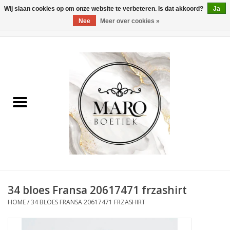
Wij slaan cookies op om onze website te verbeteren. Is dat akkoord?
Ja
Nee
Meer over cookies »
0 Artikelen - €0,00
Home
Dames
Heren
Accessoires
34 bloes Fransa 20617471 frzashirt
HOME
/
34 BLOES FRANSA 20617471 FRZASHIRT