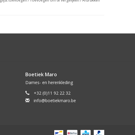
glijst toevoegen
/
Toevoegen om te vergelijken
/
Afdrukken
Boetiek Maro
Dames- en herenkleding
+32 (0)11 92 22 32
info@boetiekmaro.be