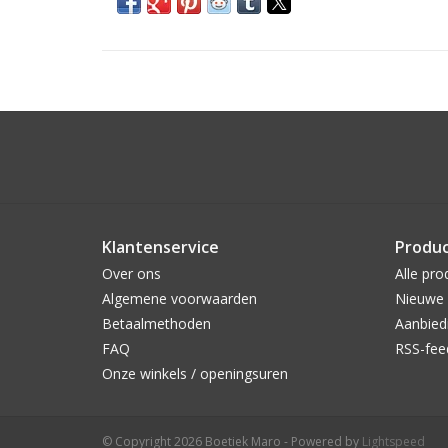
Klantenservice
Produ
Over ons
Alle pro
Algemene voorwaarden
Nieuwe 
Betaalmethoden
Aanbied
FAQ
RSS-fee
Onze winkels / openingsuren
© Copyright 2026 Boetiek Maro - Powered by
Lightspeed