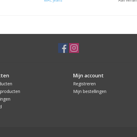
MAC jeans
Aan verlan
cten
Mijn account
ducten
Registreren
producten
Mijn bestellingen
ingen
d