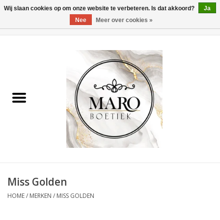
Wij slaan cookies op om onze website te verbeteren. Is dat akkoord?
Ja
Nee
Meer over cookies »
0 Artikelen - €0,00
Home
Dames
Heren
Accessoires
Miss Golden
HOME
/
MERKEN
/
MISS GOLDEN