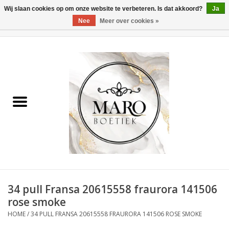
Wij slaan cookies op om onze website te verbeteren. Is dat akkoord?
Ja
Nee
Meer over cookies »
0 Artikelen - €0,00
Home
Dames
Heren
Accessoires
34 pull Fransa 20615558 fraurora 141506
rose smoke
HOME
/
34 PULL FRANSA 20615558 FRAURORA 141506 ROSE SMOKE