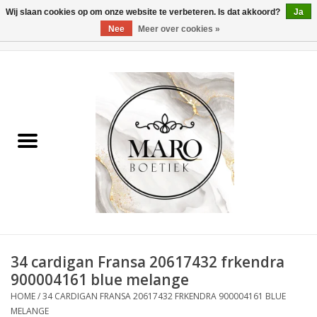
Wij slaan cookies op om onze website te verbeteren. Is dat akkoord?
Ja
Nee
Meer over cookies »
0 Artikelen - €0,00
Home
Dames
Heren
Accessoires
34 cardigan Fransa 20617432 frkendra
900004161 blue melange
HOME
/
34 CARDIGAN FRANSA 20617432 FRKENDRA 900004161 BLUE
MELANGE